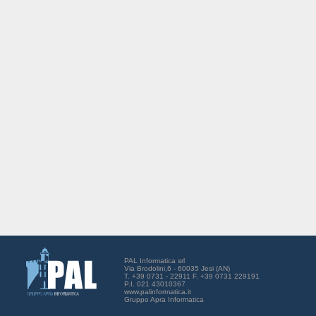
PAL Informatica srl
Via Brodolini,6 - 60035 Jesi (AN)
T. +39 0731 - 22911 F. +39 0731 229191
P.I. 021 43010367
www.palinformatica.it
Gruppo Apra Informatica